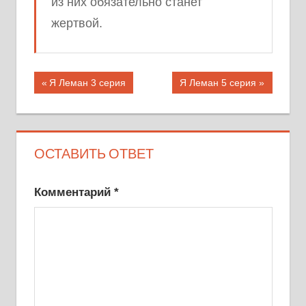
из них обязательно станет
жертвой.
Навигация
Предыдущая
Следующая
Я Леман 3 серия
Я Леман 5 серия
запись;
запись:
по
записям
ОСТАВИТЬ ОТВЕТ
Комментарий
*